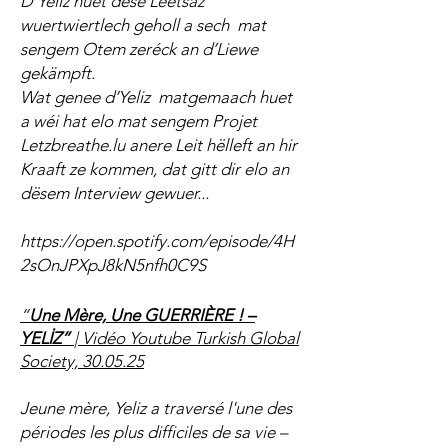
D’Yeliz huet dëse Leetsaz
wuertwiertlech geholl a sech mat
sengem Otem zeréck an d’Liewe
gekämpft.
Wat genee d’Yeliz matgemaach huet
a wéi hat elo mat sengem Projet
Letzbreathe.lu anere Leit hëlleft an hir
Kraaft ze kommen, dat gitt dir elo an
dësem Interview gewuer...
https://open.spotify.com/episode/4H
2sOnJPXpJ8kN5nfh0C9S
“
Une Mère, Une GUERRIÈRE ! –
YELİZ”
| Vidéo Youtube Turkish Global
Society, 30.05.25
Jeune mère, Yeliz a traversé l'une des
périodes les plus difficiles de sa vie –