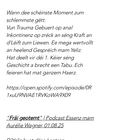
Wann dee schéinste Moment zum
schlemmste gëtt.
Vun Trauma Gebuert op anal
Inkontinenz op zréck an séng Kraft an
d'Léift zum Liewen. Ee mega wertvollt
an heelend Gespréich mam Yeliz.
Hat deelt vir déi 1. Kéier séng
Geschicht a brecht een Tabu. Ech
feieren hat mat ganzem Haerz.
https://open.spotify.com/episode/0R
1xuU9NVAE1RVKoWA9X09
“
Fräi geotemt
” | Podcast Essenz mam
Aurélie Wagner, 01.08.25