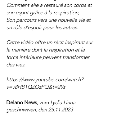
Comment elle a restauré son corps et
son esprit grâce à la respiration,
Son parcours vers une nouvelle vie et
un rôle d’espoir pour les autres.
Cette vidéo offre un récit inspirant sur
la manière dont la respiration et la
force intérieure peuvent transformer
des vies.
https://www.youtube.com/watch?
v=v8HB1QZOzPQ&t=29s
Delano News
, vum
Lydia Linna
geschriwwen, den
25.11.2023
publizéiert
“I would never have thought that
breathing properly could be that