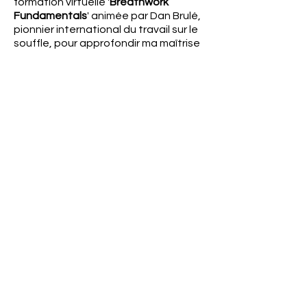
formation virtuelle '
Breathwork
Fundamentals
' animée par Dan Brulé,
pionnier international du travail sur le
souffle, pour approfondir ma maîtrise
de cette pratique et continuer à
explorer tout son potentiel
transformateur.
En mars 2025, j'ai obtenu un certificat
en
Masterclass Cancer & Breath for
Breath Professionals
, ce qui m'a
permis d’élargir encore mes
compétences et d’accompagner plus
spécifiquement les personnes
touchées par le cancer grâce à des
techniques de respiration adaptées.
Yeliz
,
Praticienne
certifiée
en
Breathwork