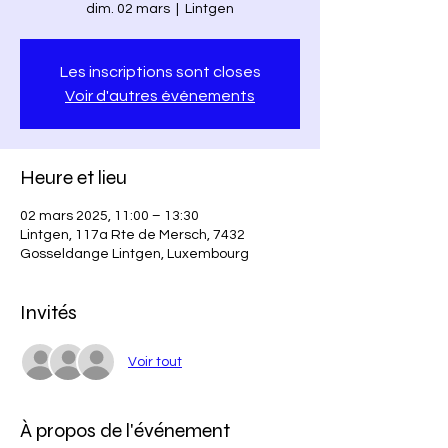
dim. 02 mars
  |  
Lintgen
Les inscriptions sont closes
Voir d'autres événements
Heure et lieu
02 mars 2025, 11:00 – 13:30
Lintgen, 117a Rte de Mersch, 7432
Gosseldange Lintgen, Luxembourg
Invités
Voir tout
À propos de l'événement