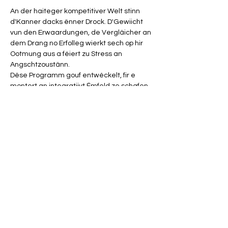
An der haiteger kompetitiver Welt stinn 
d'Kanner dacks ënner Drock. D'Gewiicht 
vun den Erwaardungen, de Vergläicher an 
dem Drang no Erfolleg wierkt sech op hir 
Ootmung aus a féiert zu Stress an 
Angschtzoustänn.
Dëse Programm gouf entwéckelt, fir e 
montert an integratiivt Ëmfeld ze schafen, 
an deem d'Kanner d'Kraaft vum Otem 
erfuerschen, sech kreativ ausdrécken an 
hir Erfarungen an engem 
Ënnerstëtzungskrees austausche kënnen.
Um Programm:
- Wëllkommenskrees
Afficher plus
Partager cet événement