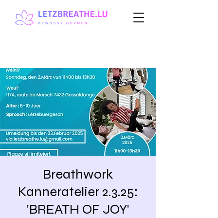
Breathwork
Kanneratelier 2.3.25:
'BREATH OF JOY'