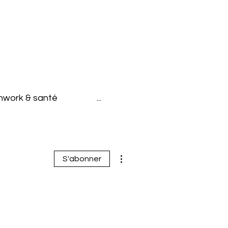
hwork & santé
...
Plus d'actions
S'abonner